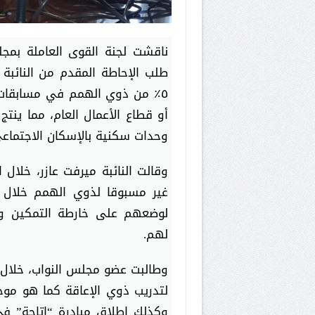
ناقشت لجنة القوى العاملة بمجلس
طلب الإحاطة المقدم من النائبة 
٥٪ من ذوي الهمم في مسابقات 
أو قطاع الأعمال العام، مما ي
وحدات سكنية بالإسكان الاجتما
وقالت النائبة ميرفت عازر، خلال ا
غير مسبوقا لذوي الهمم خلال ا
لوضعهم على خارطة التمكين و
لهم.
وطالبت عضو مجلس النواب، خلال
لتدريب ذوي الإعاقة كما هو موج
وكذلك إطلاق مبادرة “إتاحة” ف