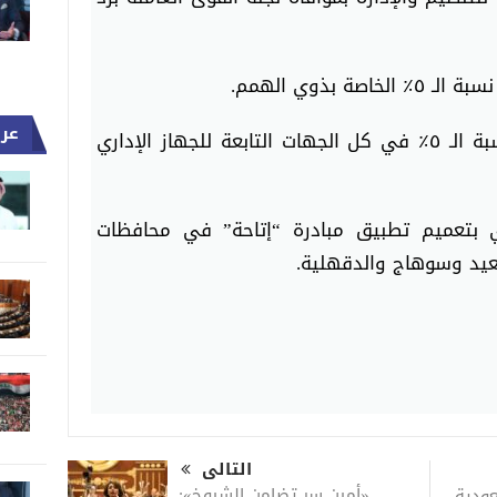
عرب
٢- بيان يشمل استيفاء تعيين نسبة الـ ٥٪ في كل الجهات التابعة للجهاز الإداري
كزي بتعميم تطبيق مبادرة “إتاحة” في محافظات
عيد وسوهاج والدقهلية.
التالى
«أمين سر تضامن الشيوخ»:
عودية