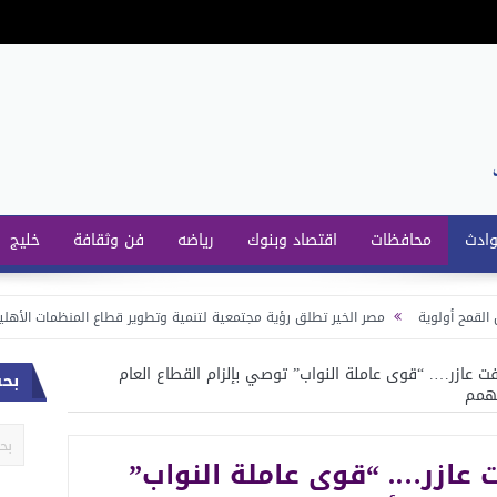
وادث
محافظات
اقتصاد وبنوك
رياضه
فن وثقافة
خليج
مصر الخير تطلق رؤية مجتمعية لتنمية وتطوير قطاع المنظمات الأهلية بحضور د.ماي
بوتشت وشبكات المحمول علي طرق الصعيد
فت عازر…. “قوى عاملة النواب” توصي بإلزام القطاع العام
بح
ت عازر…. “قوى عاملة النواب”