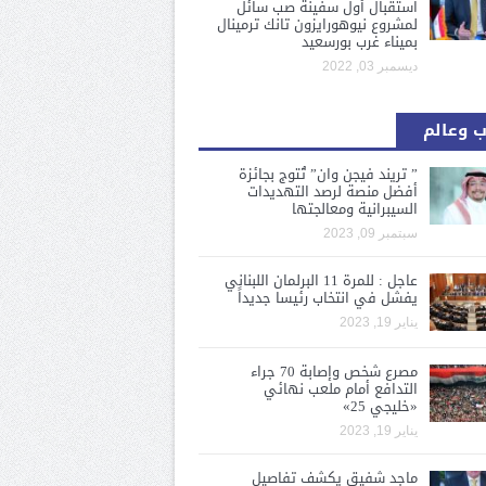
استقبال أول سفينة صب سائل
لمشروع نيوهورايزون تانك ترمينال
بميناء غرب بورسعيد
ديسمبر 03, 2022
 وعالم
” تريند فيجن وان” تُتوج بجائزة
أفضل منصة لرصد التهديدات
السيبرانية ومعالجتها
سبتمبر 09, 2023
عاجل : للمرة 11 البرلمان اللبناني
يفشل في انتخاب رئيسا جديداً
يناير 19, 2023
مصرع شخص وإصابة 70 جراء
التدافع أمام ملعب نهائي
«خليجي 25»
يناير 19, 2023
ماجد شفيق يكشف تفاصيل