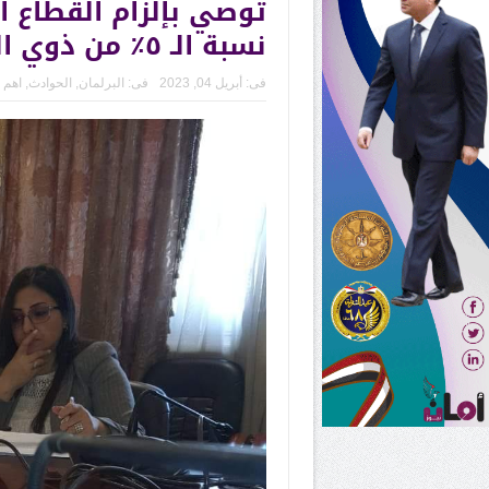
توصي بإلزام القطاع ال
نسبة الـ ٥٪ من ذوي الهمم
فى:
أبريل 04, 2023
فى:
البرلمان
,
الحوادث
,
اهم ا