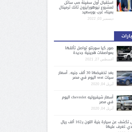
استقبال أول سفينة صب سائل
لمشروع نيوهورايزون تانك ترمينال
بميناء غرب بورسعيد
ديسمبر 03, 2022
ارات
صور..كيا سورنتو تواصل تألقها
بمواصفات هجينية جديدة
أغسطس 27, 2021
بعد تخفيضها 30 ألف جنيه.. أسعار
سيات seat اليوم في مصر
أبريل 04, 2020
أسعار شيفروليه chevrolet اليوم
في مصر
أبريل 04, 2020
لكزس تكشف عن سيارة بنية اللون بـ162 ألف ريال
ي..تعرف عليها