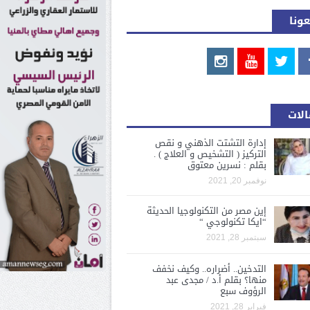
عونا
لات
إدارة التشتت الذهني و نقص
التركيز ( التشخيص و العلاج ) .
بقلم : نسرين معتوق
نوفمبر 20, 2021
إين مصر من التكنولوجيا الحديثة
“ايكا تكنولوجي “
سبتمبر 28, 2021
التدخين.. أضراره.. وكيف نخفف
منها؟ بقلم أ.د / مجدى عبد
الرؤوف سبع
فبراير 28, 2021