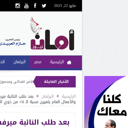
مايو 22, 2025
الرئيسية
مصر
البرلمان
الح
الأخبار العاجلة
ئبة سحر صدقي: الرئيس السيسى حريص على تحقيق الأمن الغذائى ومحصول القمح أولوية
مي لتنظيم الاتصالات يستجيب لسحر صدقي بتوصيل الفايبر لقرية العوامر بني برزه با
الرئيسية
البرلمان
بعد طلب النائبة مير
والأعمال العام بتعيين نسبة الـ ٥٪ من ذوي الهمم
بعد طلب النائبة ميرف