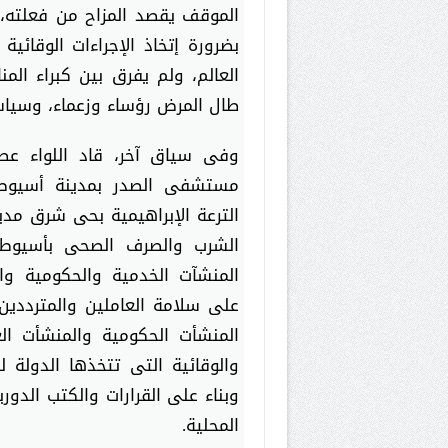
الموقف يقصد المزاح من فعلته،
بضرورة إتخاذ الإجراءات الوقائي
العالم، ولم يفرق بين كبراء ال
طال المرض رؤساء وزعماء، وسياسي
وفى سياق آخر، قاد اللواء ع
مستشفى الصدر بمدينة أسيوط،
الترعة الإبراهيمية بحى شرق مد
الشرب والصرف الصحى بأسيوط،
المنشآت الخدمية والحكومية وال
على سلامة العاملين والمترددين
المنشأت الحكومية والمنشأت العا
وبناء على القرارات والكتب الدوري
المحلية.