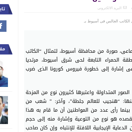
RATP Dev تعلن مشاركتها في المعرض الدولي لتكنولوجيا النقل (TransMEA 2020)
تاب
البريد الالكترونى
“امين عام الشيوخ” يكشف تفاصيل جلسة إقرا
الجمعية العربية للعلوم السياسية تكرم الدكتورة “سماء سليمان” ب
لعبيدي : الدولة المصريه أصرت على إتمام الاستحقاقات الدستوريه.. وعبد العال تحم
مقا
تماعى، صورة من محافظة أسيوط، لتمثال “الكاتب
قبل ماتنزل من البيت.. شوف حالة الطقس “انخفاض درجة الحرارة”
قة الحمراء التابعة لحى شرق أسيوط، مرتديا
فى إشارة إلى خطورة فيروس كورونا الذى ضرب
الصور المتداولة واعتبرها كثيرون نوع من المزحة
ها: “هنجيب للعالم جلطة”، وآخر: ” شعب من
 بينما رأى عدد من المواطنين أن ما قام به هذا
صده هو نوع من التوعية وإشارة منه إلى حجم
لدعاية الإيجابية اللافتة للإنتباه وإن كان صاحب