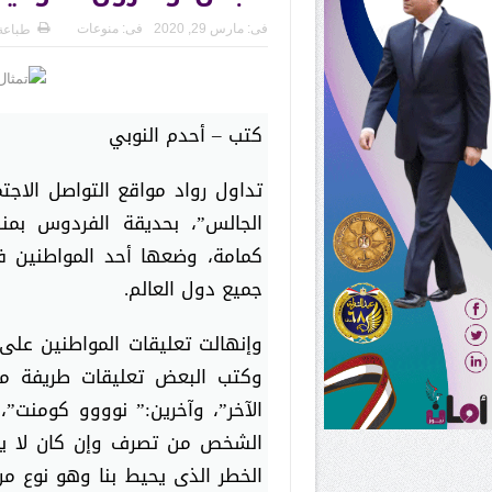
فى:
مارس 29, 2020
فى:
منوعات
طباعة
كتب – أحدم النوبي
ا
تداول رواد مواقع التواصل الاج
الجالس”، بحديقة الفردوس بمنط
كمامة، وضعها أحد المواطنين 
جميع دول العالم.
وإنهالت تعليقات المواطنين على 
وكتب البعض تعليقات طريفة من
الآخر”، وآخرين:” نوووو كومنت”،
الشخص من تصرف وإن كان لا يق
الخطر الذى يحيط بنا وهو نوع من ا