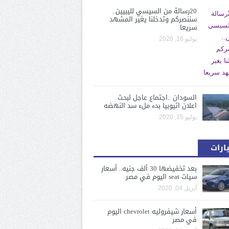
20رسالة من السيسي لليبيين..
سننصركم وتدخلنا يغير المشهد
سريعا
يوليو 16, 2020
السودان ..اجتماع عاجل لبحث
اعلان اثيوبيا بدء ملء سد النهضه
يوليو 15, 2020
ارات
بعد تخفيضها 30 ألف جنيه.. أسعار
سيات seat اليوم في مصر
أبريل 04, 2020
أسعار شيفروليه chevrolet اليوم
في مصر