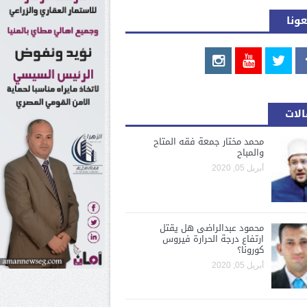
عونا
ر لائحة مجلس الشيوخ
تعيينها بمجلس الشيوخ
ل مالم تتحمله الجبال
لات
 اعرف..اماكن الامطار
محمد مختار جمعة فقه المتاح
والمباح
أبريل 05, 2020
محمود عبدالراضى هل يقتل
ارتفاع درجة الحرارة فيروس
كورونا؟
أبريل 05, 2020