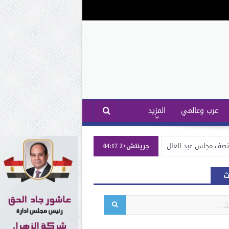
عرب وعالمي
المزيد
ينصف مجلس عبد العال
جرينتش+2 04:17
عة العشرين (G20)
ث
رئاسة عربية لأول مره
لا على كافة الأنحاء
دية لمجموعة العشرين