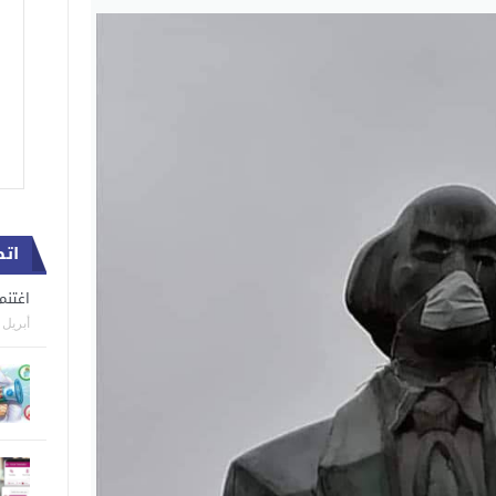
اتص
اغتنم الفرصة.
أبريل 05, 2020