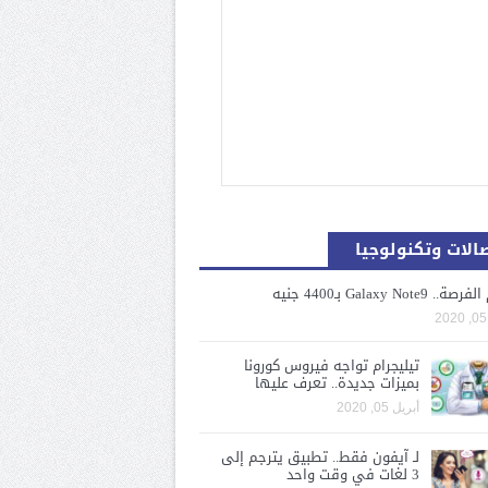
الات وتكنولوجيا
. Galaxy Note9 بـ4400 جنيه
تيليجرام تواجه فيروس كورونا
بميزات جديدة.. تعرف عليها
أبريل 05, 2020
لـ آيفون فقط.. تطبيق يترجم إلى
3 لغات في وقت واحد