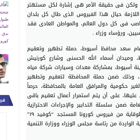
 ولكن فى حقيقة الأمر هى إشارة لكل مستهتر
ة اللازمة حيال هذا الفيروس الذى طال كل بلدان
مناصب فى كل دول العالم، والمواطن العادى فقد
ين، ورؤساء وزراء .
صام سعد محافظ أسيوط، حملة تطهير وتعقيم
 وميدان أسماء الله الحسنى وشارع كورنيش
ينة أسيوط، بمشاركة معدات وسيارات شركة مياه
 وذلك ضمن حملة المحافظة لتعقيم وتطهير
غير حكومية والمرافق العامة بالمحافظة، حرصاً
 عليها، على أن يتم استمرار أعمال تعقيم باقى
في
مة ضمن سلسلة التدابير والإجراءات الاحترازية
والوقائية التى تتخذها الدولة للوقاية من فيروس كورونا المستجد “كوفيد ١٩”
ة الواردة من رئاسة مجلس الوزراء ووزارة التنمية