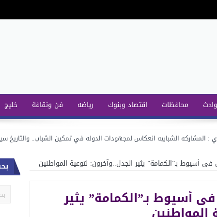
وادث
محافظات
اقتصاد وبنوك
رياضه
فن وثقافة
خليج
دي : المشاركه الشبابيه انعكاس لمجهودات الدوله في تمكين الشباب.. والتاريخ س
برئاسة خادم الحرمين.. بدء أعمال القمة الافتراضية لقادة دول مجمو
 فى أسيوط بـ”الكمامة” يثير الجدل..وآخرون: لتوعية المواطنين
بح
أنظار العالم تترقب انطلاق قمة العشرين بالرياض.. ب
فى أسيوط بـ”الكمامة” يثير
الارصاد : سقوط أمطار متوسطة إلى غزيرة شديدة والطقس بارد لي
ة المواطنين
لمحة عن “مجموعة العشرين” .. أبرز الشخصيات في رئاسة السعو