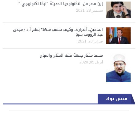
إين مصر من التكنولوجيا الحديثة “ايكا تكنولوجي “
سبتمبر 28, 2021
التدخين.. أضراره.. وكيف نخفف منها؟ بقلم أ.د / مجدى
عبد الرؤوف سبع
فبراير 28, 2021
محمد مختار جمعة فقه المتاح والمباح
أبريل 05, 2020
فيس بوك