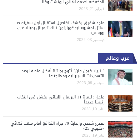
المخفضه لخدمة أهالي ابوتشت وقنا
فبراير 21, 2023
ماجد شفيق يكشف تفاصيل استقبال أول سفينة صب
سائل لمشروع نيوهورايزون تانك ترمينال بميناء غرب
بورسعيد
ديسمبر 03, 2022
عرب وعالم
” تريند فيجن وان” تُتوج بجائزة أفضل منصة لرصد
التهديدات السيبرانية ومعالجتها
سبتمبر 09, 2023
عاجل : للمرة 11 البرلمان اللبناني يفشل في انتخاب
رئيسا جديداً
يناير 19, 2023
مصرع شخص وإصابة 70 جراء التدافع أمام ملعب نهائي
«خليجي 25»
يناير 19, 2023