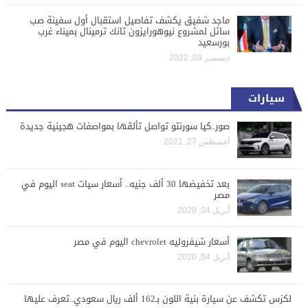
ماجد شفيق يكشف تفاصيل استقبال أول سفينة صب
سائل لمشروع نيوهورايزون تانك ترمينال بميناء غرب
بورسعيد
ديسمبر 03, 2022
سيارات
صور..كيا سورنتو تواصل تألقها بمواصفات هجينية جديدة
أغسطس 27, 2021
بعد تخفيضها 30 ألف جنيه.. أسعار سيات seat اليوم في
مصر
أبريل 04, 2020
أسعار شيفروليه chevrolet اليوم في مصر
أبريل 04, 2020
لكزس تكشف عن سيارة بنية اللون بـ162 ألف ريال سعودي..تعرف عليها