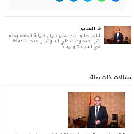
على
على
على
على
على
فيسبوك
WhatsApp
تويتر
Telegram
LinkedIn
(فتح
(فتح
(فتح
(فتح
(فتح
في
في
في
في
في
نافذة
نافذة
نافذة
نافذة
نافذة
جديدة)
جديدة)
جديدة)
جديدة)
جديدة)
السابق
النائب طارق عبد العزيز : بيان النيابة العامة بعدم
نشر الفيديوهات علي السوشيال ميديا للحفاظ
علي المجتمع وقيمه
مقالات ذات صلة