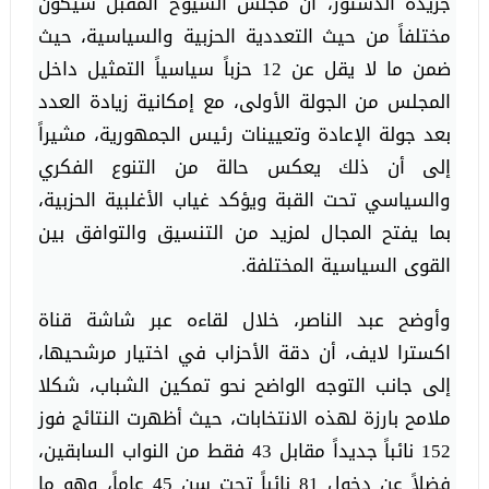
جريدة الدستور، أن مجلس الشيوخ المقبل سيكون
مختلفاً من حيث التعددية الحزبية والسياسية، حيث
ضمن ما لا يقل عن 12 حزباً سياسياً التمثيل داخل
المجلس من الجولة الأولى، مع إمكانية زيادة العدد
بعد جولة الإعادة وتعيينات رئيس الجمهورية، مشيراً
إلى أن ذلك يعكس حالة من التنوع الفكري
والسياسي تحت القبة ويؤكد غياب الأغلبية الحزبية،
بما يفتح المجال لمزيد من التنسيق والتوافق بين
القوى السياسية المختلفة.
وأوضح عبد الناصر، خلال لقاءه عبر شاشة قناة
اكسترا لايف، أن دقة الأحزاب في اختيار مرشحيها،
إلى جانب التوجه الواضح نحو تمكين الشباب، شكلا
ملامح بارزة لهذه الانتخابات، حيث أظهرت النتائج فوز
152 نائباً جديداً مقابل 43 فقط من النواب السابقين،
فضلاً عن دخول 81 نائباً تحت سن 45 عاماً، وهو ما