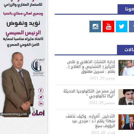
عونا
لات
إدارة التشتت الذهني و نقص
التركيز ( التشخيص و العلاج ) .
بقلم : نسرين معتوق
نوفمبر 20, 2021
إين مصر من التكنولوجيا الحديثة
“ايكا تكنولوجي “
سبتمبر 28, 2021
التدخين.. أضراره.. وكيف نخفف
منها؟ بقلم أ.د / مجدى عبد
الرؤوف سبع
فبراير 28, 2021