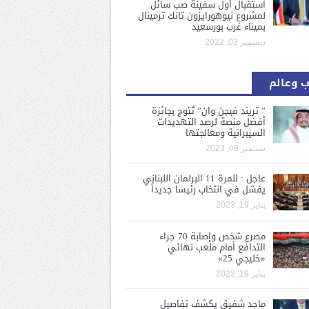
استقبال أول سفينة صب سائل
لمشروع نيوهورايزون تانك ترمينال
بميناء غرب بورسعيد
ديسمبر 03, 2022
 وعالم
” تريند فيجن وان” تُتوج بجائزة
أفضل منصة لرصد التهديدات
السيبرانية ومعالجتها
سبتمبر 09, 2023
عاجل : للمرة 11 البرلمان اللبناني
يفشل في انتخاب رئيسا جديداً
يناير 19, 2023
مصرع شخص وإصابة 70 جراء
التدافع أمام ملعب نهائي
«خليجي 25»
يناير 19, 2023
ماجد شفيق يكشف تفاصيل