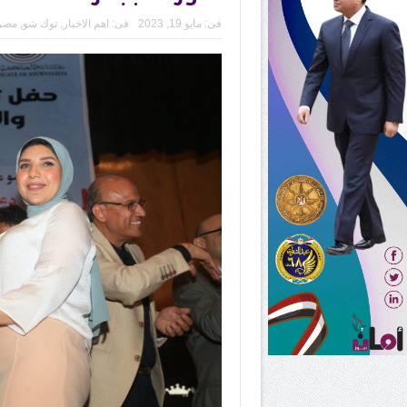
فى:
مايو 19, 2023
فى:
اهم الاخبار
,
توك شو
,
مصر