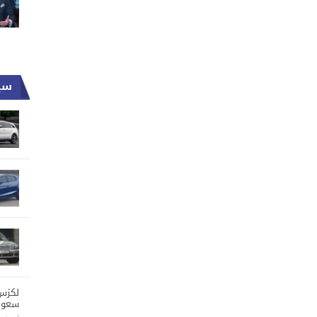
سي
سعود