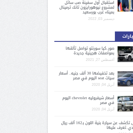
استقبال أول سفينة صب سائل
لمشروع نيوهورايزون تانك ترمينال
بميناء غرب بورسعيد
ديسمبر 03, 2022
ارات
صور..كيا سورنتو تواصل تألقها
بمواصفات هجينية جديدة
أغسطس 27, 2021
بعد تخفيضها 30 ألف جنيه.. أسعار
سيات seat اليوم في مصر
أبريل 04, 2020
أسعار شيفروليه chevrolet اليوم
في مصر
أبريل 04, 2020
لكزس تكشف عن سيارة بنية اللون بـ162 ألف ريال
ي..تعرف عليها